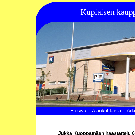
Kupiaisen kaupp
Etusivu
Ajankohtaista
Ark
Jukka Kuoppamäen haastattelu 6