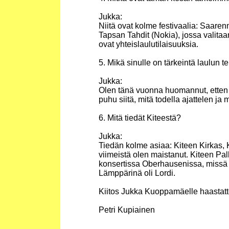
Jukka:
Niitä ovat kolme festivaalia: Saarenm
Tapsan Tahdit (Nokia), jossa valitaa
ovat yhteislaulutilaisuuksia.
5. Mikä sinulle on tärkeintä laulun 
Jukka:
Olen tänä vuonna huomannut, etten v
puhu siitä, mitä todella ajattelen ja
6. Mitä tiedät Kiteestä?
Jukka:
Tiedän kolme asiaa: Kiteen Kirkas, 
viimeistä olen maistanut. Kiteen Pal
konsertissa Oberhausenissa, missä o
Lämppärinä oli Lordi.
Kiitos Jukka Kuoppamäelle haastatte
Petri Kupiainen