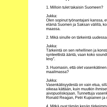
1. Milloin tulet takaisin Suomeen?
Jukka:
Olen sopinut työnantajani kanssa, et
elämä Suomen ja Saksan välillä, ko
maassa.
2. Mikä sinulle on tärkeintä uudess
Jukka:
Tärkeintä on sen rehellinen ja kons
synteettistä ääntä, vaan koko soundi 
levy”.
3. Huomasin, että olet vasenkätinen
maailmassa?
Jukka:
Vasenkätisyydestä on vain etua, sill
oikeaa kättään, kuin muutkin ihmiset
aivopuoliskojaan. Tunnettuja vasenkä
Ronald Reagan, Petri Kupiainen ja 
4. Mitkä ovat tämän kesän tärkeimmä